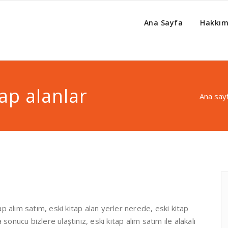
lınır, antika alan yerler, antika eşya alanlar, antika satmak istiyor
Ana Sayfa
Hakkım
nır 0532 570 22 24 Antika Alan
tap alanlar
Ana say
itap alım satım, eski kitap alan yerler nerede, eski kitap
onucu bizlere ulaştınız, eski kitap alım satım ile alakalı