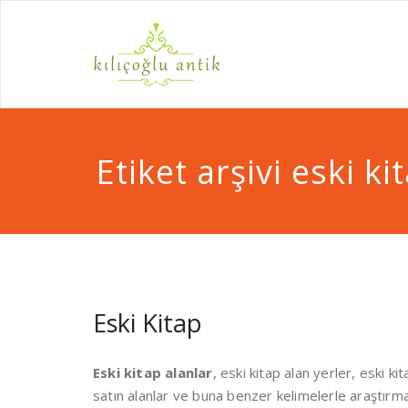
Skip
to
0532 570 22 24 antika a
content
Antika Alı
Etiket arşivi eski ki
Eski Kitap
Eski kitap alanlar
, eski kitap alan yerler, eski k
satın alanlar ve buna benzer kelimelerle araştırma s